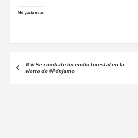
Me gusta esto:
Navegación
🧯🔥 𝙎𝙚 𝙘𝙤𝙢𝙗𝙖𝙩𝙚 𝙞𝙣𝙘𝙚𝙣𝙙𝙞𝙤 𝙛𝙤𝙧𝙚𝙨𝙩𝙖𝙡 𝙚𝙣 𝙡𝙖
de
𝙨𝙞𝙚𝙧𝙧𝙖 𝙙𝙚 #𝙋𝙚́𝙣𝙟𝙖𝙢𝙤.
entradas