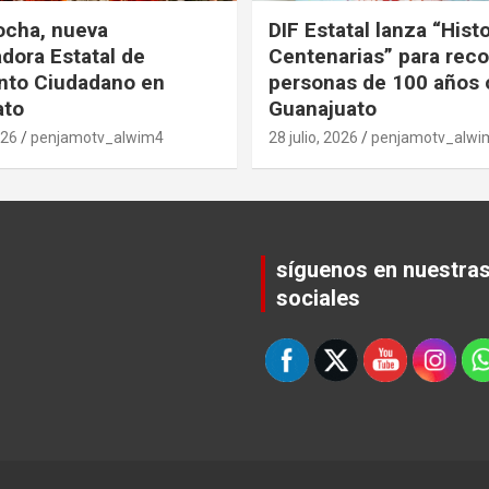
ocha, nueva
DIF Estatal lanza “Hist
dora Estatal de
Centenarias” para rec
nto Ciudadano en
personas de 100 años 
ato
Guanajuato
026
penjamotv_alwim4
28 julio, 2026
penjamotv_alwi
síguenos en nuestra
sociales
Set Youtube Channel ID