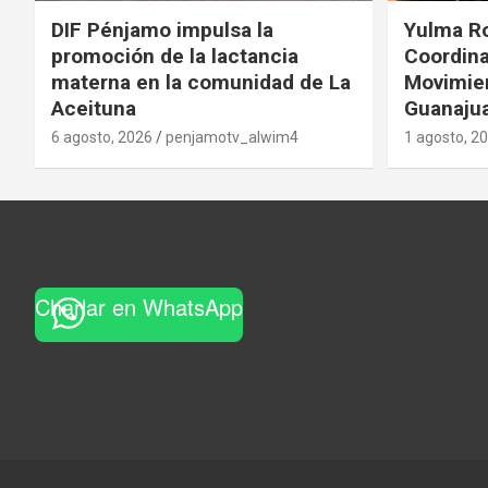
DIF Pénjamo impulsa la
Yulma R
promoción de la lactancia
Coordina
materna en la comunidad de La
Movimie
Aceituna
Guanaju
6 agosto, 2026
penjamotv_alwim4
1 agosto, 2
Charlar en WhatsApp