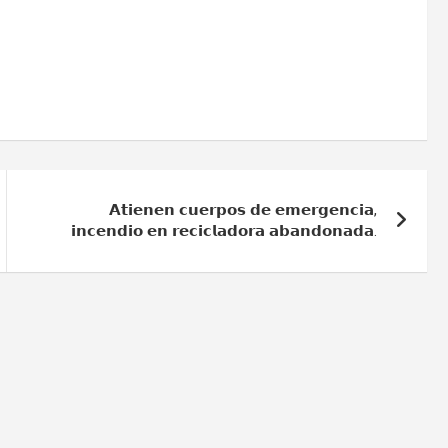
𝗔𝘁𝗶𝗲𝗻𝗲𝗻 𝗰𝘂𝗲𝗿𝗽𝗼𝘀 𝗱𝗲 𝗲𝗺𝗲𝗿𝗴𝗲𝗻𝗰𝗶𝗮,
𝗶𝗻𝗰𝗲𝗻𝗱𝗶𝗼 𝗲𝗻 𝗿𝗲𝗰𝗶𝗰𝗹𝗮𝗱𝗼𝗿𝗮 𝗮𝗯𝗮𝗻𝗱𝗼𝗻𝗮𝗱𝗮.