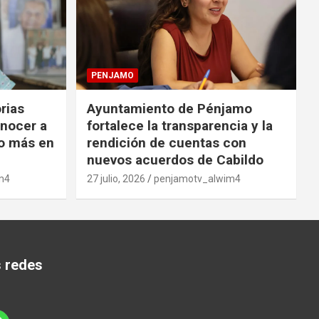
PENJAMO
orias
Ayuntamiento de Pénjamo
onocer a
fortalece la transparencia y la
o más en
rendición de cuentas con
nuevos acuerdos de Cabildo
m4
27 julio, 2026
penjamotv_alwim4
s redes