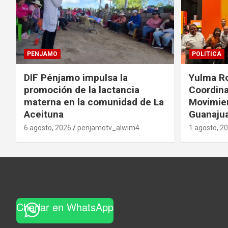
PENJAMO
POLITICA
DIF Pénjamo impulsa la
Yulma R
promoción de la lactancia
Coordina
materna en la comunidad de La
Movimie
Aceituna
Guanaju
6 agosto, 2026
penjamotv_alwim4
1 agosto, 2
Charlar en WhatsApp