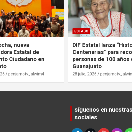
ESTADO
ocha, nueva
DIF Estatal lanza “Hist
dora Estatal de
Centenarias” para rec
nto Ciudadano en
personas de 100 años 
ato
Guanajuato
026
penjamotv_alwim4
28 julio, 2026
penjamotv_alwi
síguenos en nuestra
sociales
Set Youtube Channel ID