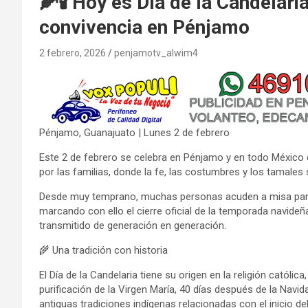
🌽🕯️ Hoy es Día de la Candelari
convivencia en Pénjamo
2 febrero, 2026
penjamotv_alwim4
Pénjamo, Guanajuato | Lunes 2 de febrero
Este 2 de febrero se celebra en Pénjamo y en todo México e
por las familias, donde la fe, las costumbres y los tamales
Desde muy temprano, muchas personas acuden a misa para l
marcando con ello el cierre oficial de la temporada navideñ
transmitido de generación en generación.
🌾 Una tradición con historia
El Día de la Candelaria tiene su origen en la religión católic
purificación de la Virgen María, 40 días después de la Navi
antiguas tradiciones indígenas relacionadas con el inicio del