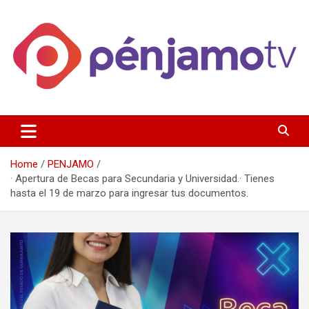
Skip
to
content
Página de información noticias y entretenimiento de Pénjamo,
Penjamotv
Gto y la region.
Home
PENJAMO
· Apertura de Becas para Secundaria y Universidad.· Tienes
hasta el 19 de marzo para ingresar tus documentos.