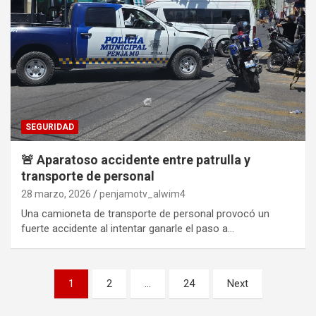
SEGURIDAD
🚨 Aparatoso accidente entre patrulla y
transporte de personal
28 marzo, 2026
penjamotv_alwim4
Una camioneta de transporte de personal provocó un
fuerte accidente al intentar ganarle el paso a…
Paginación
1
2
…
24
Next
de