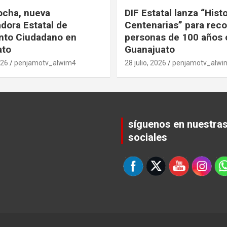
ocha, nueva
DIF Estatal lanza “Hist
dora Estatal de
Centenarias” para rec
nto Ciudadano en
personas de 100 años 
ato
Guanajuato
026
penjamotv_alwim4
28 julio, 2026
penjamotv_alwi
síguenos en nuestra
sociales
Set Youtube Channel ID