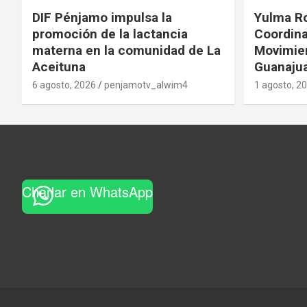
DIF Pénjamo impulsa la
Yulma R
promoción de la lactancia
Coordina
materna en la comunidad de La
Movimie
Aceituna
Guanaju
6 agosto, 2026
penjamotv_alwim4
1 agosto, 2
Charlar en WhatsApp