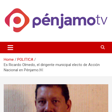
Skip
to
content
Página de información noticias y entretenimiento de Pénjamo,
Penjamotv
Gto y la region.
Home
POLITICA
Es Ricardo Olmedo, el dirigente municipal electo de Acción
Nacional en Pénjamo.￼