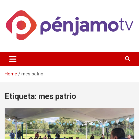
Skip
to
content
Página de información noticias y entretenimiento de Pénjamo,
Penjamotv
Gto y la region.
Home
mes patrio
Etiqueta:
mes patrio