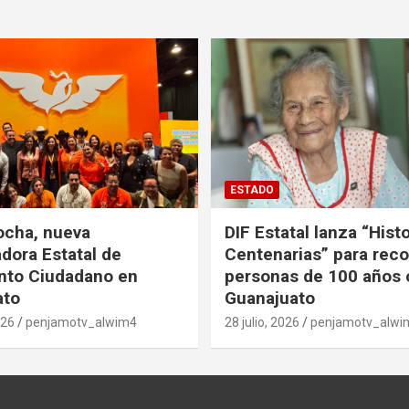
ESTADO
ocha, nueva
DIF Estatal lanza “Hist
dora Estatal de
Centenarias” para rec
nto Ciudadano en
personas de 100 años 
ato
Guanajuato
026
penjamotv_alwim4
28 julio, 2026
penjamotv_alwi