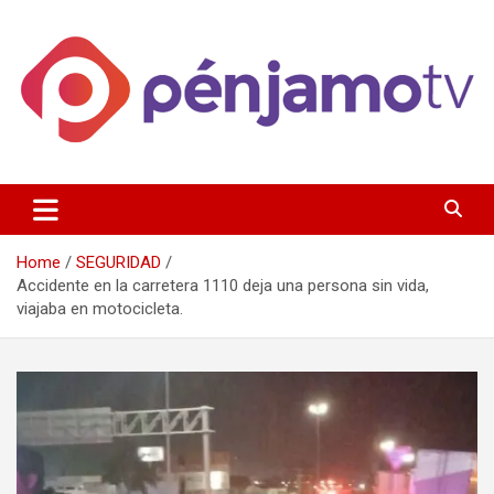
Skip
to
content
Página de información noticias y entretenimiento de Pénjamo,
Penjamotv
Gto y la region.
Home
SEGURIDAD
Accidente en la carretera 1110 deja una persona sin vida,
viajaba en motocicleta.