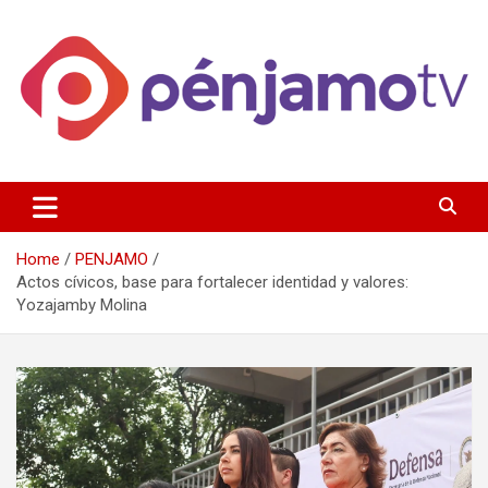
Skip
to
content
Página de información noticias y entretenimiento de Pénjamo,
Penjamotv
Gto y la region.
Home
PENJAMO
Actos cívicos, base para fortalecer identidad y valores:
Yozajamby Molina