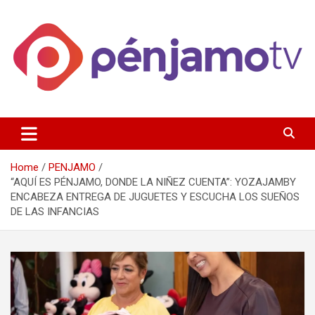
Skip
to
content
Página de información noticias y entretenimiento de Pénjamo,
Penjamotv
Gto y la region.
Home
PENJAMO
“AQUÍ ES PÉNJAMO, DONDE LA NIÑEZ CUENTA”: YOZAJAMBY
ENCABEZA ENTREGA DE JUGUETES Y ESCUCHA LOS SUEÑOS
DE LAS INFANCIAS