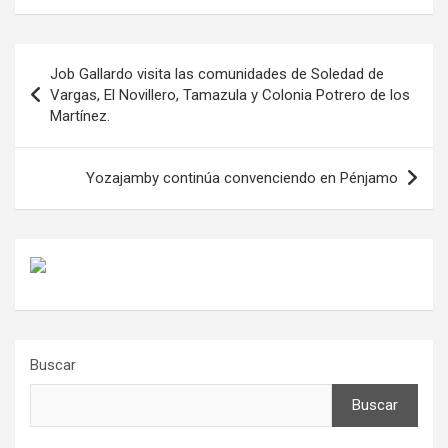
Navegación
Job Gallardo visita las comunidades de Soledad de
de
Vargas, El Novillero, Tamazula y Colonia Potrero de los
Martínez.
entradas
Yozajamby continúa convenciendo en Pénjamo
Buscar
Buscar