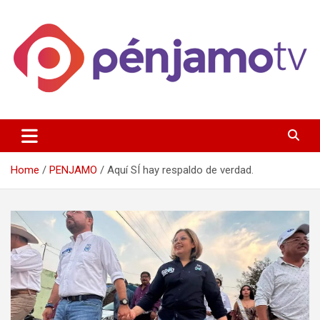
Skip
to
content
Página de información noticias y entretenimiento de Pénjamo,
Penjamotv
Gto y la region.
Home
PENJAMO
Aquí SÍ hay respaldo de verdad.