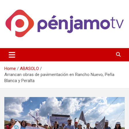
Skip
to
content
Página de información noticias y entretenimiento de Pénjamo,
Penjamotv
Gto y la region.
Home
ABASOLO
Arrancan obras de pavimentación en Rancho Nuevo, Peña
Blanca y Peralta