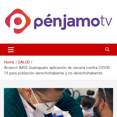
Skip
to
content
Página de información noticias y entretenimiento de Pénjamo,
Penjamotv
Gto y la region.
Home
SALUD
Arrancó IMSS Guanajuato aplicación de vacuna contra COVID-
19 para población derechohabiente y no derechohabiente