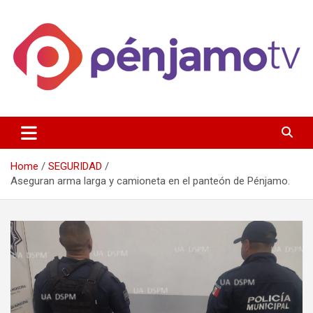
Skip
to
content
Página de información noticias y entretenimiento de Pénjamo,
Penjamotv
Gto y la region.
Home
SEGURIDAD
Aseguran arma larga y camioneta en el panteón de Pénjamo.