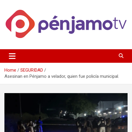
Skip
to
content
Página de información noticias y entretenimiento de Pénjamo,
Penjamotv
Gto y la region.
Home
SEGURIDAD
Asesinan en Pénjamo a velador, quien fue policía municipal.