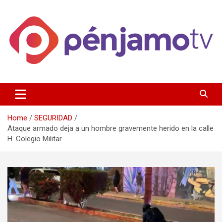
Skip
to
content
Página de información noticias y entretenimiento de Pénjamo,
Penjamotv
Gto y la region.
Home
SEGURIDAD
Ataque armado deja a un hombre gravemente herido en la calle
H. Colegio Militar