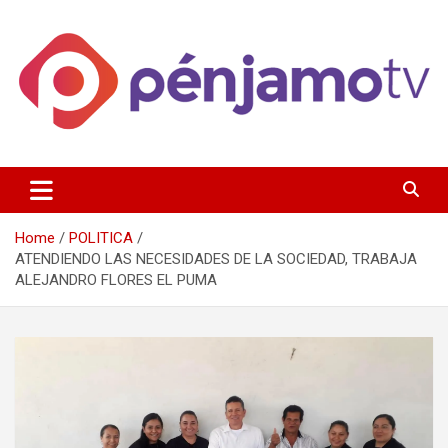
Skip
to
content
Página de información noticias y entretenimiento de Pénjamo,
Penjamotv
Gto y la region.
Home
POLITICA
ATENDIENDO LAS NECESIDADES DE LA SOCIEDAD, TRABAJA
ALEJANDRO FLORES EL PUMA