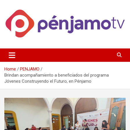
Skip
to
content
Página de información noticias y entretenimiento de Pénjamo,
Penjamotv
Gto y la region.
Home
PENJAMO
Brindan acompañamiento a beneficiados del programa
Jóvenes Construyendo el Futuro, en Pénjamo