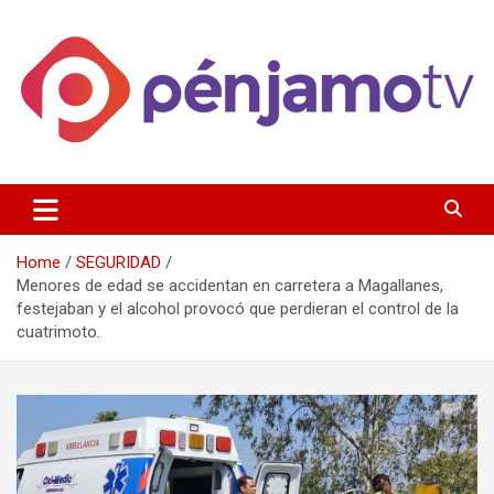
Skip
to
content
Página de información noticias y entretenimiento de Pénjamo,
Penjamotv
Gto y la region.
Home
SEGURIDAD
Menores de edad se accidentan en carretera a Magallanes,
festejaban y el alcohol provocó que perdieran el control de la
cuatrimoto.