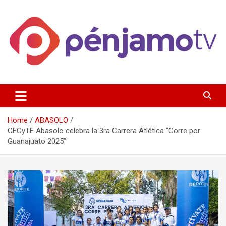
Skip
to
content
Página de información noticias y entretenimiento de Pénjamo,
Penjamotv
Gto y la region.
Home
ABASOLO
CECyTE Abasolo celebra la 3ra Carrera Atlética “Corre por
Guanajuato 2025”