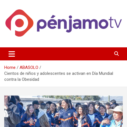
Skip
to
content
Página de información noticias y entretenimiento de Pénjamo,
Penjamotv
Gto y la region.
Home
ABASOLO
Cientos de niños y adolescentes se activan en Día Mundial
contra la Obesidad