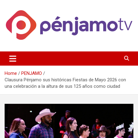
Skip
to
content
Página de información noticias y entretenimiento de Pénjamo,
Penjamotv
Gto y la region.
Home
PENJAMO
Clausura Pénjamo sus históricas Fiestas de Mayo 2026 con
una celebración a la altura de sus 125 años como ciudad