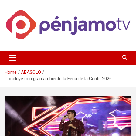
Skip
to
content
Página de información noticias y entretenimiento de Pénjamo,
Penjamotv
Gto y la region.
Home
ABASOLO
Concluye con gran ambiente la Feria de la Gente 2026