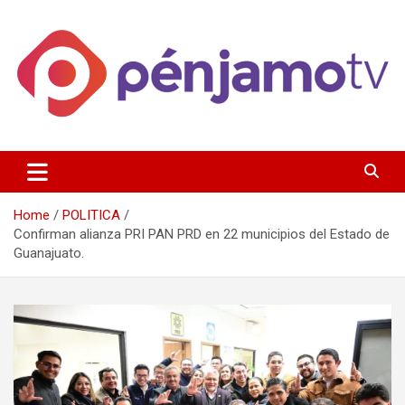
Skip
to
content
Página de información noticias y entretenimiento de Pénjamo,
Penjamotv
Gto y la region.
Home
POLITICA
Confirman alianza PRI PAN PRD en 22 municipios del Estado de
Guanajuato.