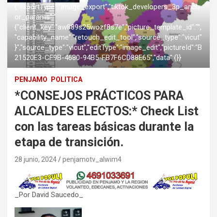
{"exportType":"image_export","tiktok_developers_3p_anch
or_params":"
{"client_key":"aw889s25wozf8s7e","picture_template_id":"",
"capability_name":"retouch_edit_tool","source_type":"vicut"
}","source_type":"vicut","editType":"image_edit","pictureId":"B
21520E3-CF9B-4680-94B5-FB7F6CD88E65","data":{}}
PENJAMO
POLITICA
*CONSEJOS PRÁCTICOS PARA
ALCALDES ELECTOS:* Check List
con las tareas básicas durante la
etapa de transición.
28 junio, 2024
penjamotv_alwim4
_Por David Saucedo_