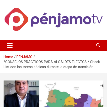
Skip
to
content
Página de información noticias y entretenimiento de Pénjamo,
Penjamotv
Gto y la region.
Home
PENJAMO
*CONSEJOS PRÁCTICOS PARA ALCALDES ELECTOS:* Check
List con las tareas básicas durante la etapa de transición.