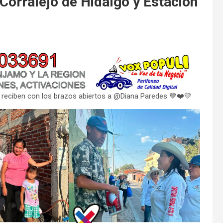
Corralejo de Hidalgo y Estación
jo reciben con los brazos abiertos a @Diana Paredes 💙❤️💛