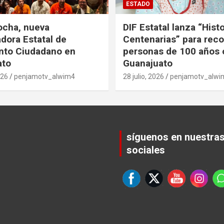
ESTADO
ocha, nueva
DIF Estatal lanza “Hist
dora Estatal de
Centenarias” para rec
nto Ciudadano en
personas de 100 años 
ato
Guanajuato
026
penjamotv_alwim4
28 julio, 2026
penjamotv_alwi
síguenos en nuestra
sociales
Set Youtube Channel ID