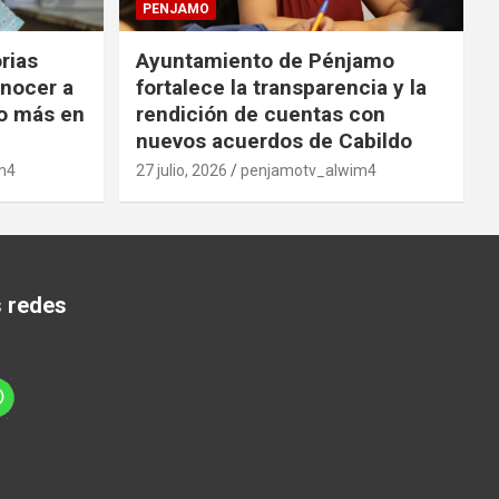
PENJAMO
orias
Ayuntamiento de Pénjamo
onocer a
fortalece la transparencia y la
o más en
rendición de cuentas con
nuevos acuerdos de Cabildo
m4
27 julio, 2026
penjamotv_alwim4
s redes