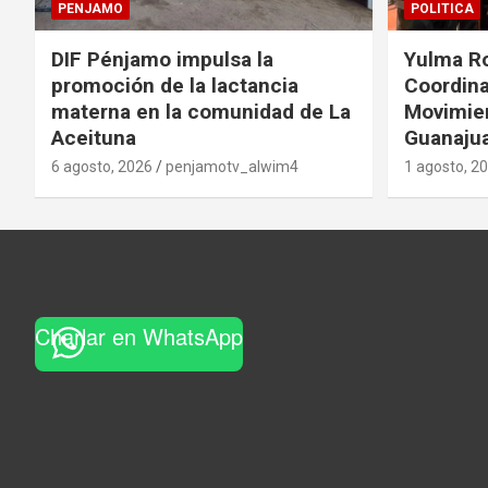
PENJAMO
POLITICA
DIF Pénjamo impulsa la
Yulma R
promoción de la lactancia
Coordina
materna en la comunidad de La
Movimie
Aceituna
Guanaju
6 agosto, 2026
penjamotv_alwim4
1 agosto, 2
Charlar en WhatsApp