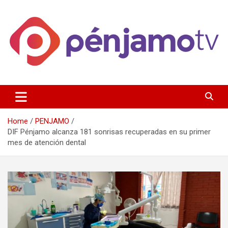
Skip
to
content
Página de información noticias y entretenimiento de Pénjamo,
Penjamotv
Gto y la region.
Home
PENJAMO
DIF Pénjamo alcanza 181 sonrisas recuperadas en su primer
mes de atención dental