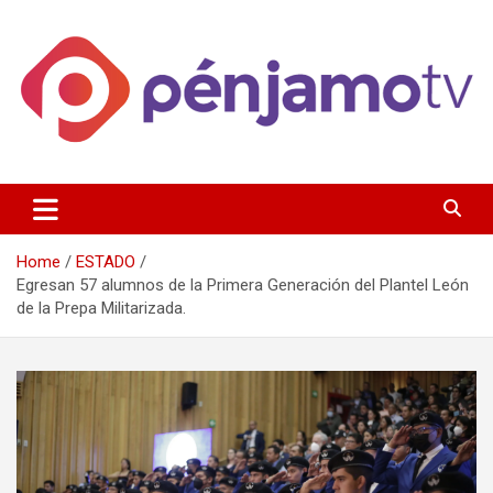
Skip
to
content
Página de información noticias y entretenimiento de Pénjamo,
Penjamotv
Gto y la region.
Home
ESTADO
Egresan 57 alumnos de la Primera Generación del Plantel León
de la Prepa Militarizada.