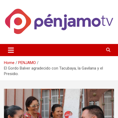
Skip
to
content
Página de información noticias y entretenimiento de Pénjamo,
Penjamotv
Gto y la region.
Home
PENJAMO
El Gordo Balver agradecido con Tacubaya, la Gavilana y el
Presidio.