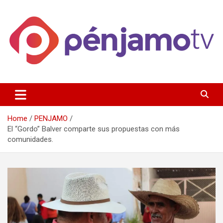
Skip
to
content
Página de información noticias y entretenimiento de Pénjamo,
Penjamotv
Gto y la region.
Home
PENJAMO
El “Gordo” Balver comparte sus propuestas con más
comunidades.