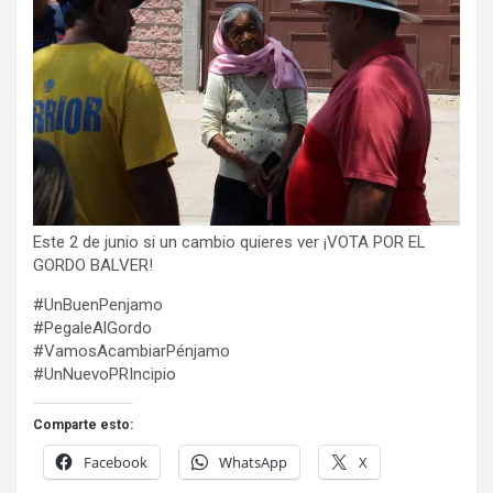
Este 2 de junio si un cambio quieres ver ¡VOTA POR EL
GORDO BALVER!
#UnBuenPenjamo
#PegaleAlGordo
#VamosAcambiarPénjamo
#UnNuevoPRIncipio
Comparte esto:
Facebook
WhatsApp
X