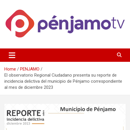
Skip
to
content
Página de información noticias y entretenimiento de Pénjamo,
Penjamotv
Gto y la region.
Home
PENJAMO
El observatorio Regional Ciudadano presenta su reporte de
incidencia delictiva del municipio de Pénjamo correspondiente
al mes de diciembre 2023