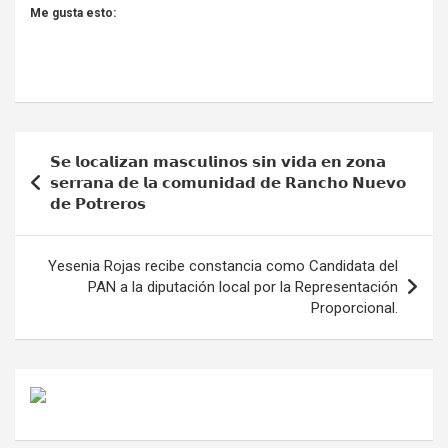
Me gusta esto:
Navegación
𝗦𝗲 𝗹𝗼𝗰𝗮𝗹𝗶𝘇𝗮𝗻 𝗺𝗮𝘀𝗰𝘂𝗹𝗶𝗻𝗼𝘀 𝘀𝗶𝗻 𝘃𝗶𝗱𝗮 𝗲𝗻 𝘇𝗼𝗻𝗮
de
𝘀𝗲𝗿𝗿𝗮𝗻𝗮 𝗱𝗲 𝗹𝗮 𝗰𝗼𝗺𝘂𝗻𝗶𝗱𝗮𝗱 𝗱𝗲 𝗥𝗮𝗻𝗰𝗵𝗼 𝗡𝘂𝗲𝘃𝗼
𝗱𝗲 𝗣𝗼𝘁𝗿𝗲𝗿𝗼𝘀
entradas
Yesenia Rojas recibe constancia como Candidata del
PAN a la diputación local por la Representación
Proporcional.