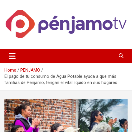
Skip
to
content
Página de información noticias y entretenimiento de Pénjamo,
Penjamotv
Gto y la region.
Home
PENJAMO
El pago de tu consumo de Agua Potable ayuda a que más
familias de Pénjamo, tengan el vital líquido en sus hogares.