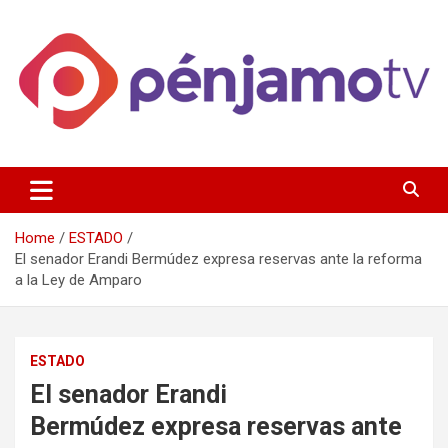
Skip
to
content
Página de información noticias y entretenimiento de Pénjamo,
Penjamotv
Gto y la region.
Home
ESTADO
El senador Erandi Bermúdez expresa reservas ante la reforma
a la Ley de Amparo
ESTADO
El senador Erandi
Bermúdez expresa reservas ante