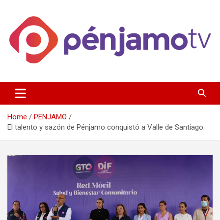
Skip
to
content
Página de información noticias y entretenimiento de Pénjamo,
Penjamotv
Gto y la region.
Home
PENJAMO
El talento y sazón de Pénjamo conquistó a Valle de Santiago.