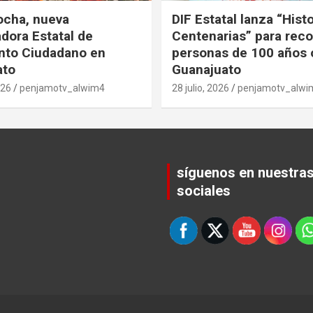
ocha, nueva
DIF Estatal lanza “Hist
dora Estatal de
Centenarias” para rec
nto Ciudadano en
personas de 100 años 
ato
Guanajuato
026
penjamotv_alwim4
28 julio, 2026
penjamotv_alwi
síguenos en nuestra
sociales
Set Youtube Channel ID