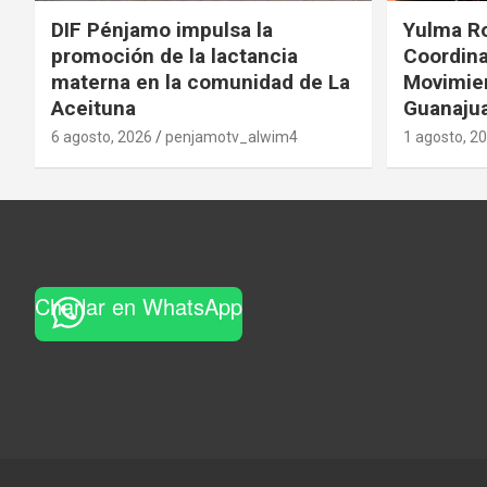
DIF Pénjamo impulsa la
Yulma R
promoción de la lactancia
Coordina
materna en la comunidad de La
Movimie
Aceituna
Guanaju
6 agosto, 2026
penjamotv_alwim4
1 agosto, 2
Charlar en WhatsApp