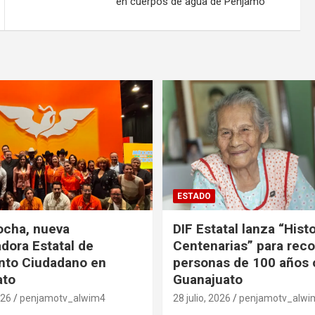
en cuerpos de agua de Pénjamo
ESTADO
ocha, nueva
DIF Estatal lanza “Hist
dora Estatal de
Centenarias” para rec
nto Ciudadano en
personas de 100 años 
ato
Guanajuato
026
penjamotv_alwim4
28 julio, 2026
penjamotv_alwi