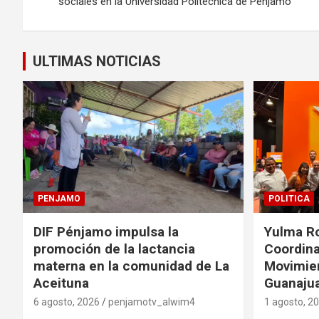
de
sociales en la Universidad Politécnica de Pénjamo
entradas
ULTIMAS NOTICIAS
PENJAMO
POLITICA
DIF Pénjamo impulsa la
Yulma R
promoción de la lactancia
Coordina
materna en la comunidad de La
Movimie
Aceituna
Guanaju
6 agosto, 2026
penjamotv_alwim4
1 agosto, 2