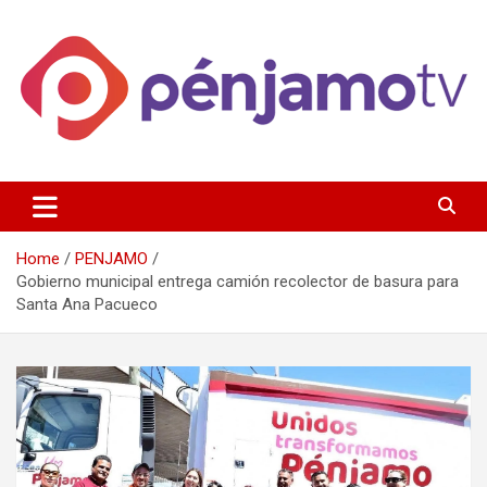
Skip
to
content
Página de información noticias y entretenimiento de Pénjamo,
Penjamotv
Gto y la region.
Home
PENJAMO
Gobierno municipal entrega camión recolector de basura para
Santa Ana Pacueco