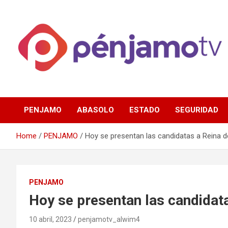
Skip
to
content
Página de información noticias y entretenimiento de Pénjamo,
Penjamotv
Gto y la region.
PENJAMO
ABASOLO
ESTADO
SEGURIDAD
Home
PENJAMO
Hoy se presentan las candidatas a Reina 
PENJAMO
Hoy se presentan las candidat
10 abril, 2023
penjamotv_alwim4