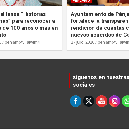
PENJAMO
al lanza “Historias
Ayuntamiento de Pénj
ias” para reconocer a
fortalece la transparen
 de 100 años o más en
rendición de cuentas 
ato
nuevos acuerdos de Ca
6
penjamotv_alwim4
27 julio, 2026
penjamotv_alwi
síguenos en nuestra
sociales
Set Youtube Channel ID