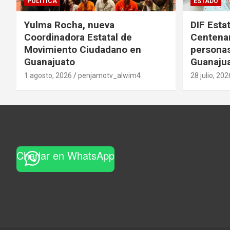
POLITICA
ESTADO
Yulma Rocha, nueva
DIF Estat
Coordinadora Estatal de
Centenar
Movimiento Ciudadano en
personas
Guanajuato
Guanaju
1 agosto, 2026
penjamotv_alwim4
28 julio, 202
Charlar en WhatsApp