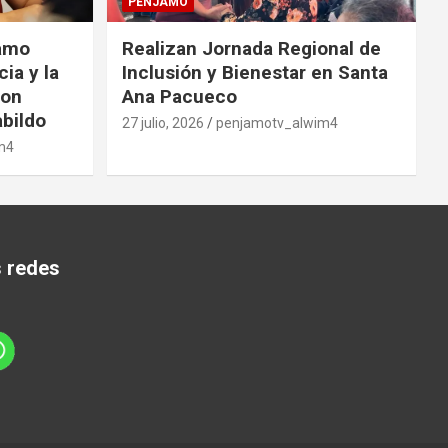
PENJAMO
amo
Realizan Jornada Regional de
cia y la
Inclusión y Bienestar en Santa
con
Ana Pacueco
bildo
27 julio, 2026
penjamotv_alwim4
m4
s redes