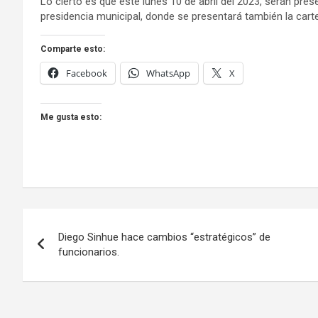
Lo cierto es que este lunes 10 de abril del 2023, serán pres
presidencia municipal, donde se presentará también la carte
Comparte esto:
Facebook
WhatsApp
X
Me gusta esto:
Navegación
Diego Sinhue hace cambios “estratégicos” de
de
funcionarios.
entradas