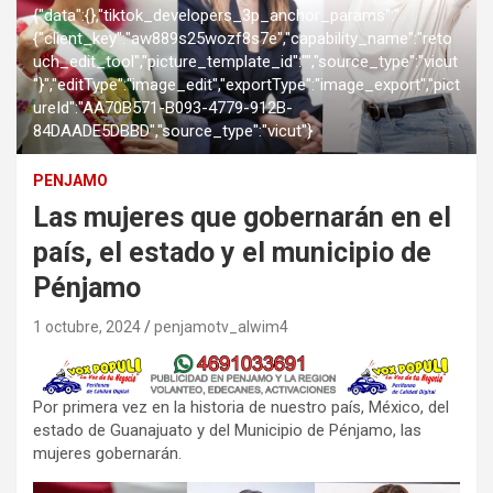
{"data":{},"tiktok_developers_3p_anchor_params":"
{"client_key":"aw889s25wozf8s7e","capability_name":"reto
uch_edit_tool","picture_template_id":"","source_type":"vicut
"}","editType":"image_edit","exportType":"image_export","pict
ureId":"AA70B571-B093-4779-912B-
84DAADE5DBBD","source_type":"vicut"}
PENJAMO
Las mujeres que gobernarán en el
país, el estado y el municipio de
Pénjamo
1 octubre, 2024
penjamotv_alwim4
Por primera vez en la historia de nuestro país, México, del
estado de Guanajuato y del Municipio de Pénjamo, las
mujeres gobernarán.