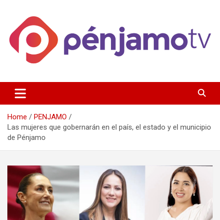
Skip
to
content
Página de información noticias y entretenimiento de Pénjamo,
Penjamotv
Gto y la region.
Home
PENJAMO
Las mujeres que gobernarán en el país, el estado y el municipio
de Pénjamo