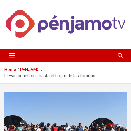
Skip
to
content
Página de información noticias y entretenimiento de Pénjamo,
Penjamotv
Gto y la region.
Home
PENJAMO
Llevan beneficios hasta el hogar de las familias.