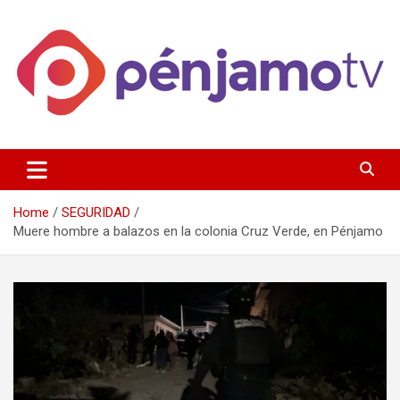
Skip
to
content
Página de información noticias y entretenimiento de Pénjamo,
Penjamotv
Gto y la region.
Home
SEGURIDAD
Muere hombre a balazos en la colonia Cruz Verde, en Pénjamo