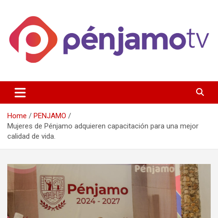
Skip
to
content
Página de información noticias y entretenimiento de Pénjamo,
Penjamotv
Gto y la region.
Home
PENJAMO
Mujeres de Pénjamo adquieren capacitación para una mejor
calidad de vida.