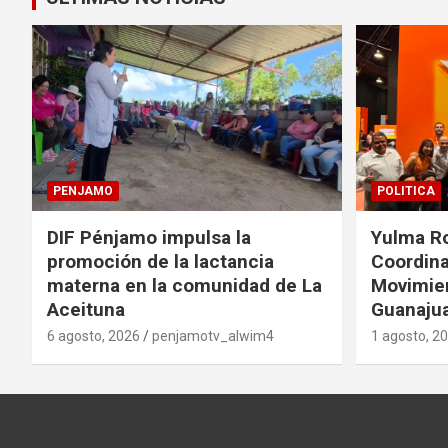
PENJAMO
POLITICA
DIF Pénjamo impulsa la
Yulma R
promoción de la lactancia
Coordina
materna en la comunidad de La
Movimie
Aceituna
Guanaju
6 agosto, 2026
penjamotv_alwim4
1 agosto, 2