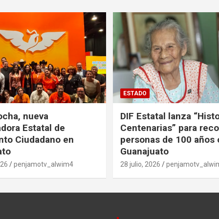
ESTADO
ocha, nueva
DIF Estatal lanza “Hist
dora Estatal de
Centenarias” para rec
nto Ciudadano en
personas de 100 años 
ato
Guanajuato
026
penjamotv_alwim4
28 julio, 2026
penjamotv_alwi