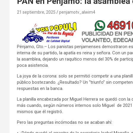
PAN en Pénjamo: la asamblea d
21 septiembre, 2025
penjamotv_alwim4
Pénjamo, Gto.– Los panistas penjamenses demostraron este
interna de su partido, la apatía es reina y señora. Con un 
la asamblea, dejando un raquítico menos del 30% de particip
poca asistencia.
La joya de la corona: solo se permitió competir a una planill
público bostezando. ¿Resultado? Un “triunfo” sin compete
respuestas en la banca.
La planilla encabezada por Miguel Herrera se quedó con la di
más cuando, según números internos solo Miguel de 2021 a 
mismos que él registró.
Pero las preguntas incómodas no se acaban ahí: