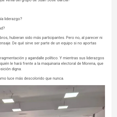
 que venía del grupo de Juan José García?
ía liderazgo?
ud?
ros, hubieran sido más participantes. Pero no, al parecer ni
saje. De qué sirve ser parte de un equipo si no aportas
fragmentación y agandalle político. Y mientras sus liderazgos
quién le hará frente a la maquinaria electoral de Morena, que
sición digna.
njamo luce más descolorido que nunca.