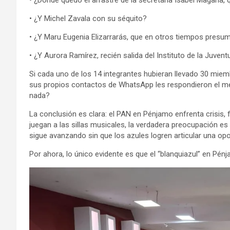
• ¿Dónde quedó el arrastre de la secretaria Isabel Magaña,
• ¿Y Michel Zavala con su séquito?
• ¿Y Maru Eugenia Elizarrarás, que en otros tiempos presum
• ¿Y Aurora Ramírez, recién salida del Instituto de la Juvent
Si cada uno de los 14 integrantes hubieran llevado 30 miemb
sus propios contactos de WhatsApp les respondieron el men
nada?
La conclusión es clara: el PAN en Pénjamo enfrenta crisis, 
juegan a las sillas musicales, la verdadera preocupación es 
sigue avanzando sin que los azules logren articular una opo
Por ahora, lo único evidente es que el “blanquiazul” en Pé