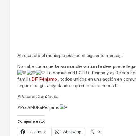
Al respecto el municipio publicó el siguiente mensaje:
No cabe duda que 𝗹𝗮 𝘀𝘂𝗺𝗮 𝗱𝗲 𝘃𝗼𝗹𝘂𝗻𝘁𝗮𝗱𝗲𝘀 puede llegar
La comunidad LGTB+, Reinas y ex Reinas de Pé
familia
DIF Pénjamo
, todos unidos en una acción en común
seguros seguirá ayudando a quién más lo necesita.
#PasarelaConCausa
#PorAMORaPénjamo
Comparte esto:
Facebook
WhatsApp
X