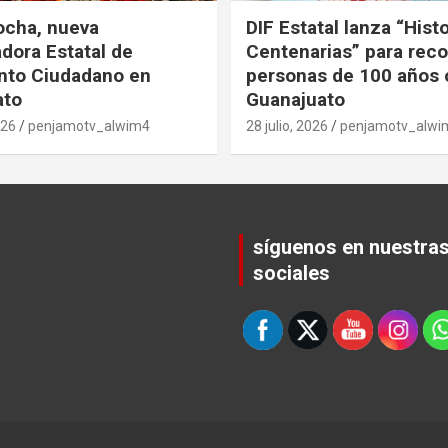
ocha, nueva
DIF Estatal lanza “Hist
dora Estatal de
Centenarias” para rec
nto Ciudadano en
personas de 100 años 
ato
Guanajuato
026
penjamotv_alwim4
28 julio, 2026
penjamotv_alwi
síguenos en nuestra
sociales
Set Youtube Channel ID