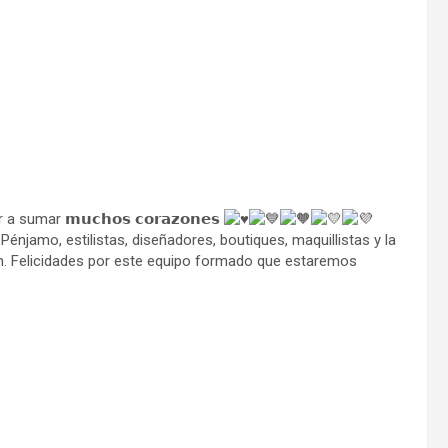
 a sumar 𝗺𝘂𝗰𝗵𝗼𝘀 𝗰𝗼𝗿𝗮𝘇𝗼𝗻𝗲𝘀
njamo, estilistas, diseñadores, boutiques, maquillistas y la
. Felicidades por este equipo formado que estaremos