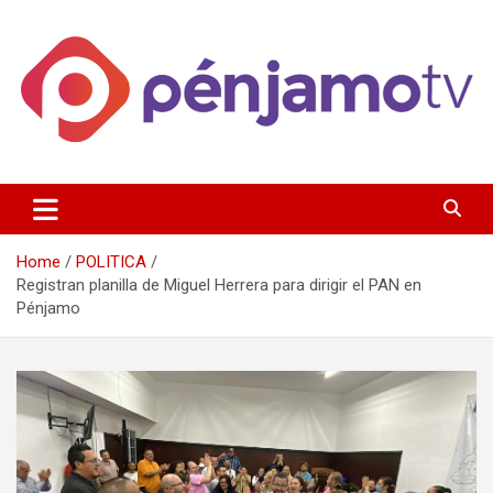
Skip
to
content
Página de información noticias y entretenimiento de Pénjamo,
Penjamotv
Gto y la region.
Home
POLITICA
Registran planilla de Miguel Herrera para dirigir el PAN en
Pénjamo