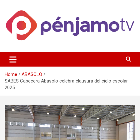
Skip
to
content
Página de información noticias y entretenimiento de Pénjamo,
Penjamotv
Gto y la region.
Home
ABASOLO
SABES Cabecera Abasolo celebra clausura del ciclo escolar
2025