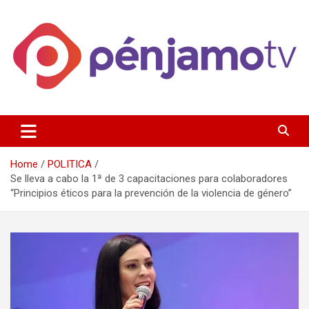
Skip
to
content
Página de información noticias y entretenimiento de Pénjamo,
Penjamotv
Gto y la region.
Home
POLITICA
Se lleva a cabo la 1ª de 3 capacitaciones para colaboradores
“Principios éticos para la prevención de la violencia de género”