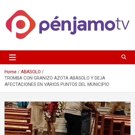
Skip
to
content
Página de información noticias y entretenimiento de Pénjamo,
Penjamotv
Gto y la region.
Home
ABASOLO
TROMBA CON GRANIZO AZOTA ABASOLO Y DEJA
AFECTACIONES EN VARIOS PUNTOS DEL MUNICIPIO