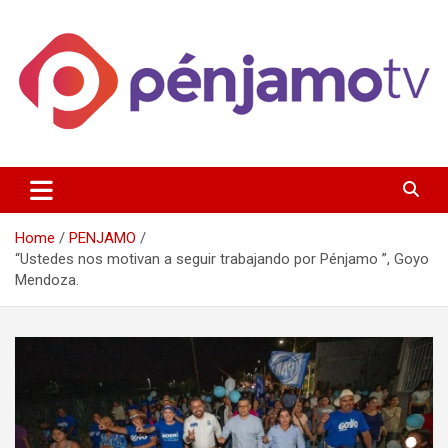
Skip
to
content
Página de información noticias y entretenimiento de Pénjamo,
Penjamotv
Gto y la region.
Home
PENJAMO
“Ustedes nos motivan a seguir trabajando por Pénjamo ”, Goyo
Mendoza.